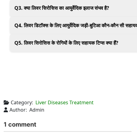
यह बीमारी गलत खान-पान, शराब, तनाव, हेपेटाइटिस की वजह से हो सकत
Q3. क्या लिवर सिरोसिस का आयुर्वेदिक इलाज संभव है?
आयुर्वेद में लिवर सिरोसिस का इलाज जड़ी-बूटियाँ, पंचकर्म और जीवनशैल
Q4. लिवर डिटॉक्स के लिए आयुर्वेदिक जड़ी-बुटिआ कौन-कौन सी सहायक 
भूम्यामलकी, कालमेघ, पुनर्नवा, कुटकी और त्रिफला लिवर डेटॉक्स क ल
Q5. लिवर सिरोसिस के रोगियों के लिए सहायक टिप्स क्या हैं?
ताज़ा जूस, हल्का भोजन करें, गुनगुना पानी, योग-प्राणायाम और पंचकर्म
Category:
Liver Diseases Treatment
Author:
Admin
1 comment