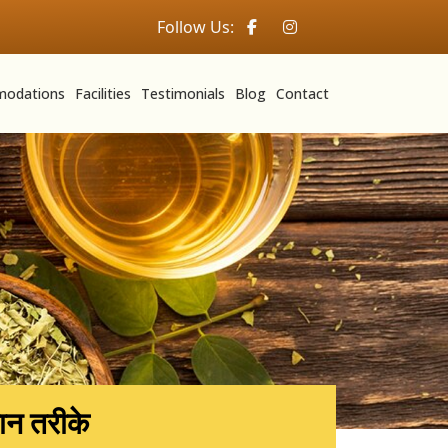
Follow Us:
odations
Facilities
Testimonials
Blog
Contact
ान तरीके